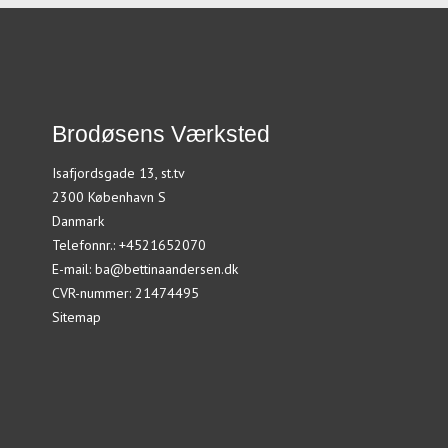
Brodøsens Værksted
Isafjordsgade 13, st.tv
2300 København S
Danmark
Telefonnr.
:
+4521652070
E-mail
:
ba@bettinaandersen.dk
CVR-nummer
:
21474495
Sitemap