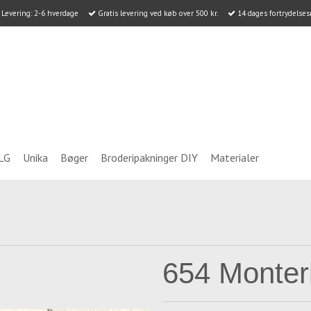
Levering: 2-6 hverdage
Gratis levering ved køb over 500 kr.
14 dages fortrydelses
LG
Unika
Bøger
Broderipakninger DIY
Materialer
654 Monter