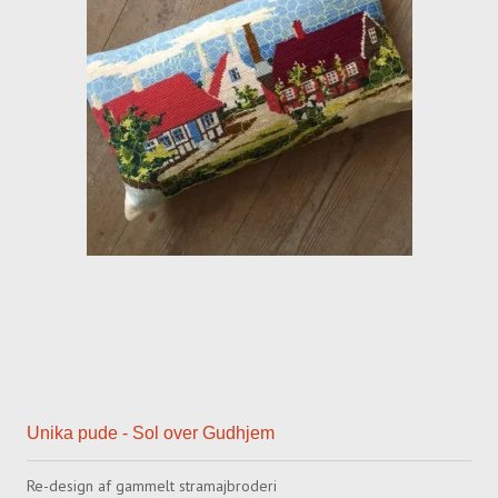
Unika pude - Sol over Gudhjem
Re-design af gammelt stramajbroderi