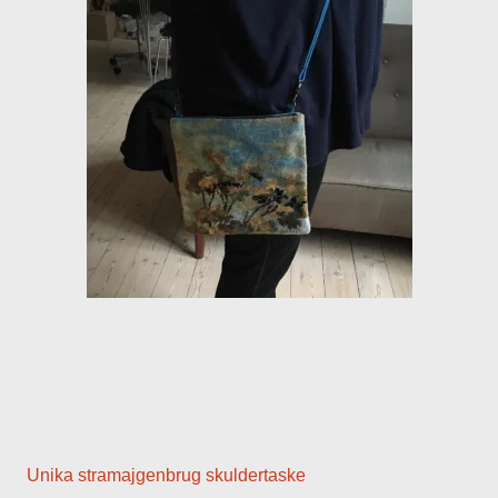
Unika stramajgenbrug skuldertaske