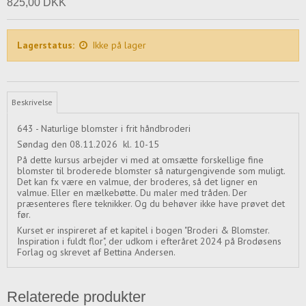
825,00 DKK
Lagerstatus:
Ikke på lager
Beskrivelse
643 - Naturlige blomster i frit håndbroderi
Søndag den 08.11.2026 kl. 10-15
På dette kursus arbejder vi med at omsætte forskellige fine
blomster til broderede blomster så naturgengivende som muligt.
Det kan fx være en valmue, der broderes, så det ligner en
valmue. Eller en mælkebøtte. Du maler med tråden. Der
præsenteres flere teknikker. Og du behøver ikke have prøvet det
før.
Kurset er inspireret af et kapitel i bogen "Broderi & Blomster.
Inspiration i fuldt flor", der udkom i efteråret 2024 på Brodøsens
Forlag og skrevet af Bettina Andersen.
Relaterede produkter