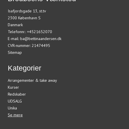
Isafjordsgade 13, st.tv
2300 København S
Danmark
Telefonnr.
:
+4521652070
E-mail
:
ba@bettinaandersen.dk
CVR-nummer
:
21474495
Sitemap
Kategorier
Arrangementer & take away
Kurser
Redskaber
UDSALG
Unika
Se mere