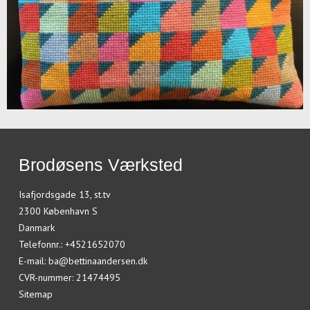
Brodøsens Værksted
Isafjordsgade 13, st.tv
2300 København S
Danmark
Telefonnr.
:
+4521652070
E-mail
:
ba@bettinaandersen.dk
CVR-nummer
:
21474495
Sitemap