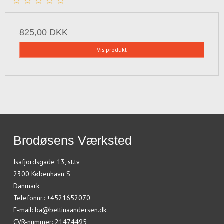
825,00 DKK
Vis produkt
Brodøsens Værksted
Isafjordsgade 13, st.tv
2300 København S
Danmark
Telefonnr.
:
+4521652070
E-mail
:
ba@bettinaandersen.dk
CVR-nummer
:
21474495