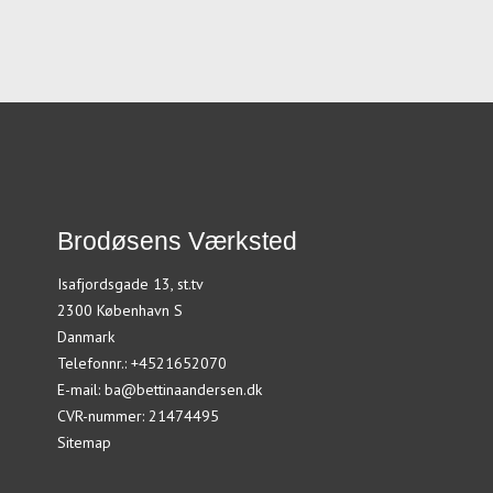
Brodøsens Værksted
Isafjordsgade 13, st.tv
2300 København S
Danmark
Telefonnr.
:
+4521652070
E-mail
:
ba@bettinaandersen.dk
CVR-nummer
:
21474495
Sitemap