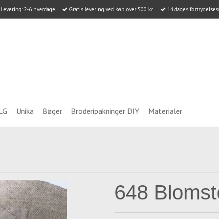
Levering: 2-6 hverdage
Gratis levering ved køb over 500 kr.
14 dages fortrydelses
LG
Unika
Bøger
Broderipakninger DIY
Materialer
648 Blomst