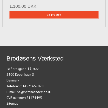
1.100,00 DKK
Vis produkt
Brodøsens Værksted
Isafjordsgade 13, st.tv
2300 København S
Danmark
Telefonnr.
:
+4521652070
E-mail
:
ba@bettinaandersen.dk
CVR-nummer
:
21474495
Sitemap