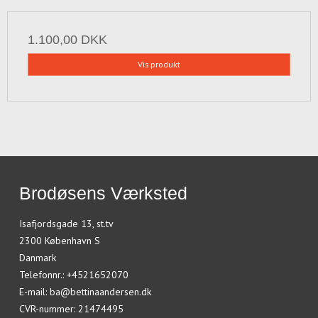
1.100,00 DKK
Vis produkt
Brodøsens Værksted
Isafjordsgade 13, st.tv
2300 København S
Danmark
Telefonnr.
:
+4521652070
E-mail
:
ba@bettinaandersen.dk
CVR-nummer
:
21474495