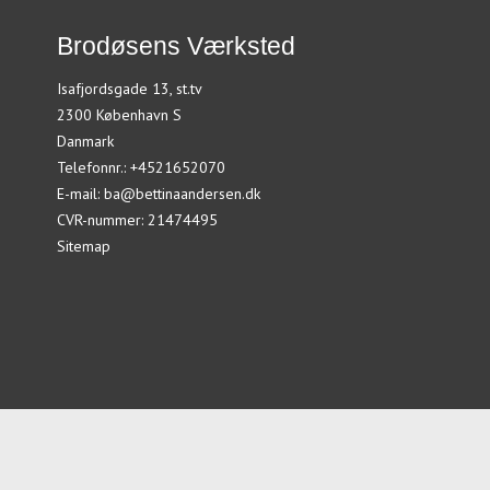
Brodøsens Værksted
Isafjordsgade 13, st.tv
2300 København S
Danmark
Telefonnr.
:
+4521652070
E-mail
:
ba@bettinaandersen.dk
CVR-nummer
:
21474495
Sitemap