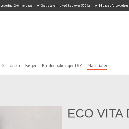
Levering: 2-6 hverdage
Gratis levering ved køb over 500 kr.
14 dages fortrydelses
LG
Unika
Bøger
Broderipakninger DIY
Materialer
ECO VITA 