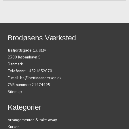
Brodøsens Værksted
Isafjordsgade 13, st.tv
2300 København S
Danmark
Telefonnr.
:
+4521652070
E-mail
:
ba@bettinaandersen.dk
CVR-nummer
:
21474495
Sitemap
Kategorier
Arrangementer & take away
Kurser