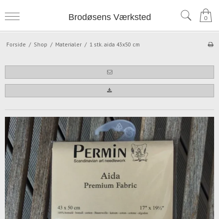
Brodøsens Værksted
0
Forside
/
Shop
/
Materialer
/
1 stk. aida 43x50 cm