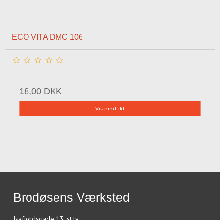
ECO VITA DMC 106
18,00 DKK
Vis produkt
Brodøsens Værksted
Isafjordsgade 13, st.tv