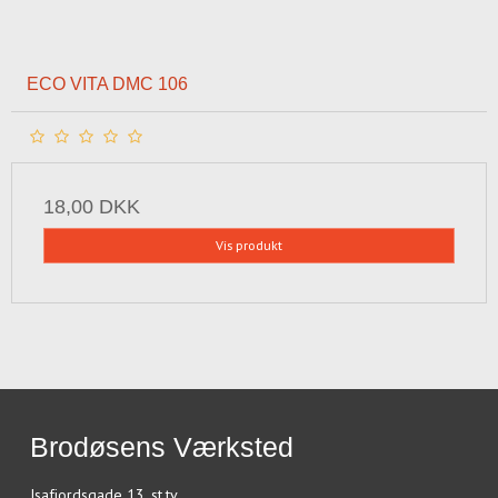
ECO VITA DMC 106
18,00 DKK
Vis produkt
Brodøsens Værksted
Isafjordsgade 13, st.tv