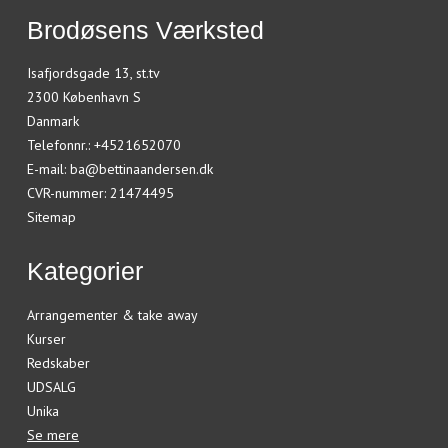
Brodøsens Værksted
Isafjordsgade 13, st.tv
2300 København S
Danmark
Telefonnr.
:
+4521652070
E-mail
:
ba@bettinaandersen.dk
CVR-nummer
:
21474495
Sitemap
Kategorier
Arrangementer & take away
Kurser
Redskaber
UDSALG
Unika
Se mere