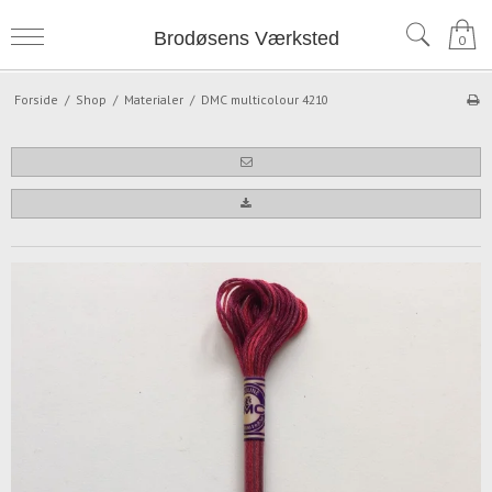
Brodøsens Værksted
0
Forside
/
Shop
/
Materialer
/
DMC multicolour 4210