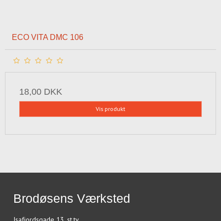
ECO VITA DMC 106
18,00 DKK
Vis produkt
Brodøsens Værksted
Isafjordsgade 13, st.tv