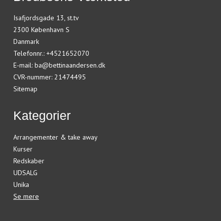
Isafjordsgade 13, st.tv
2300 København S
Danmark
Telefonnr.
:
+4521652070
E-mail
:
ba@bettinaandersen.dk
CVR-nummer
:
21474495
Sitemap
Kategorier
Arrangementer & take away
Kurser
Redskaber
UDSALG
Unika
Se mere