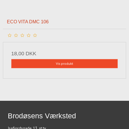
ECO VITA DMC 106
18,00 DKK
Vis produkt
Brodøsens Værksted
Isafjordsgade 13, st.tv