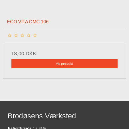
ECO VITA DMC 106
18,00 DKK
Vis produkt
Brodøsens Værksted
Isafjordsgade 13, st.tv