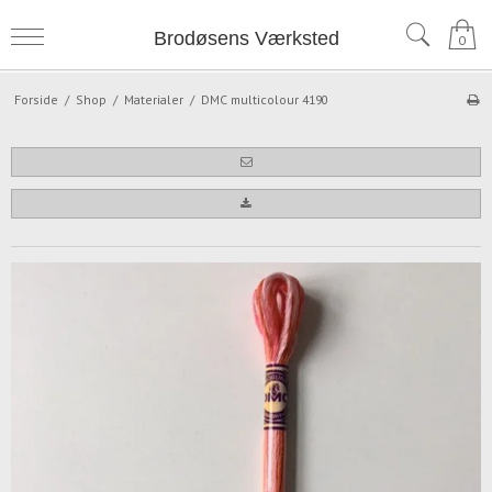
Brodøsens Værksted
0
Forside
/
Shop
/
Materialer
/
DMC multicolour 4190