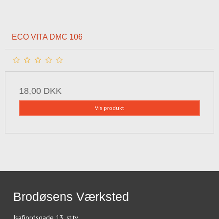
ECO VITA DMC 106
18,00 DKK
Vis produkt
Brodøsens Værksted
Isafjordsgade 13, st.tv