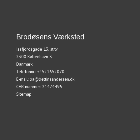
Brodøsens Værksted
Isafjordsgade 13, st.tv
2300 København S
Danmark
Telefonnr.
:
+4521652070
E-mail
:
ba@bettinaandersen.dk
CVR-nummer
:
21474495
Sitemap