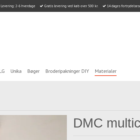
Levering: 2-6 hverdage
Gratis levering ved køb over 500 kr.
14 dages fortrydelses
LG
Unika
Bøger
Broderipakninger DIY
Materialer
DMC multic