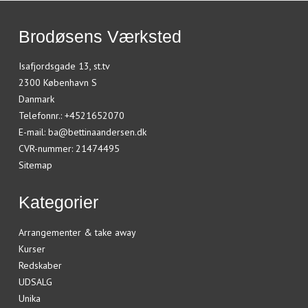
Brodøsens Værksted
Isafjordsgade 13, st.tv
2300 København S
Danmark
Telefonnr.
:
+4521652070
E-mail
:
ba@bettinaandersen.dk
CVR-nummer
:
21474495
Sitemap
Kategorier
Arrangementer & take away
Kurser
Redskaber
UDSALG
Unika