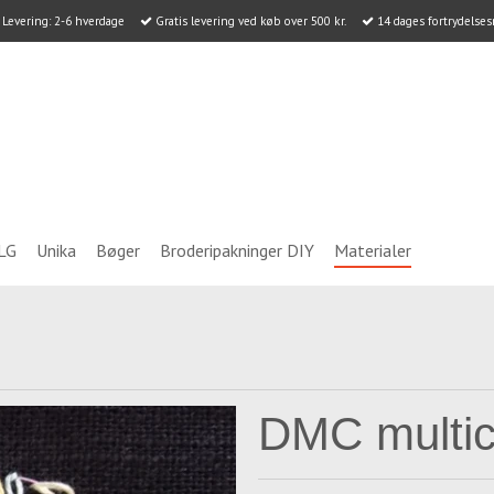
Levering: 2-6 hverdage
Gratis levering ved køb over 500 kr.
14 dages fortrydelses
LG
Unika
Bøger
Broderipakninger DIY
Materialer
DMC multic