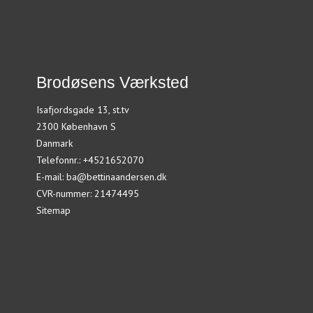
Brodøsens Værksted
Isafjordsgade 13, st.tv
2300 København S
Danmark
Telefonnr.
:
+4521652070
E-mail
:
ba@bettinaandersen.dk
CVR-nummer
:
21474495
Sitemap