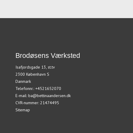
Brodøsens Værksted
Isafjordsgade 13, st.tv
2300 København S
Danmark
Telefonnr.
:
+4521652070
E-mail
:
ba@bettinaandersen.dk
CVR-nummer
:
21474495
Sitemap