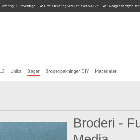
Levering: 2-6 hverdage
Gratis levering ved køb over 500 kr.
14 dages fortrydelses
LG
Unika
Bøger
Broderipakninger DIY
Materialer
Broderi - F
Media