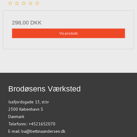
298,00 DKK
Vis produkt
Brodøsens Værksted
Isafjordsgade 13, st.tv
2300 København S
Danmark
Telefonnr.
:
+4521652070
E-mail
:
ba@bettinaandersen.dk