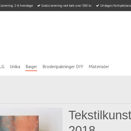
Levering: 2-6 hverdage
Gratis levering ved køb over 500 kr.
14 dages fortrydelses
LG
Unika
Bøger
Broderipakninger DIY
Materialer
Tekstilkuns
2018