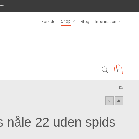
ret
Shop
Forside
Blog
Information
0
 nåle 22 uden spids