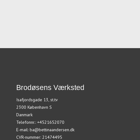
Brodøsens Værksted
Isafjordsgade 13, st.tv
2300 København S
Danmark
Telefonnr.
:
+4521652070
E-mail
:
ba@bettinaandersen.dk
CVR-nummer
:
21474495