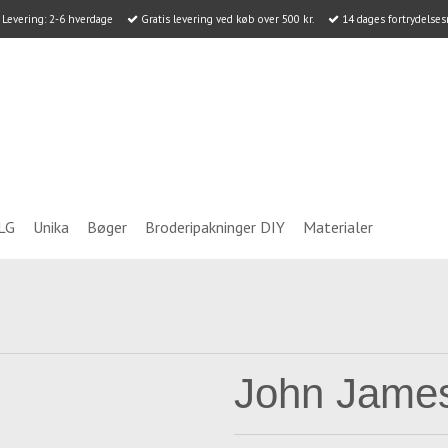
Levering: 2-6 hverdage
Gratis levering ved køb over 500 kr.
14 dages fortrydelses
LG
Unika
Bøger
Broderipakninger DIY
Materialer
John James