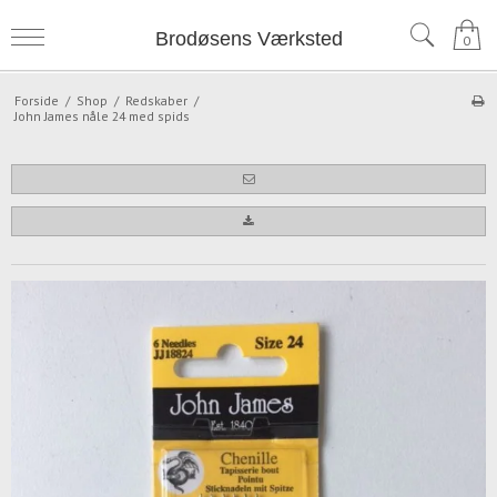
Brodøsens Værksted
0
Forside
/
Shop
/
Redskaber
/
John James nåle 24 med spids