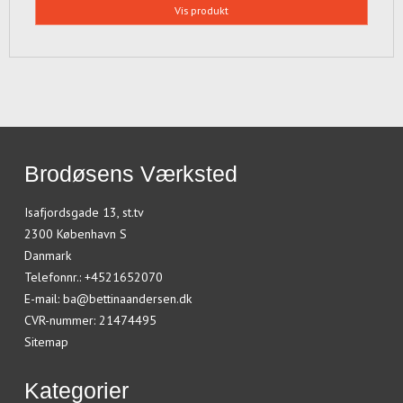
Vis produkt
Brodøsens Værksted
Isafjordsgade 13, st.tv
2300 København S
Danmark
Telefonnr.
:
+4521652070
E-mail
:
ba@bettinaandersen.dk
CVR-nummer
:
21474495
Sitemap
Kategorier