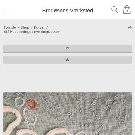
Brodøsens Værksted
0
Forside
/
Shop
/
Kurser
/
667 Hedeboringe i nye omgivelser