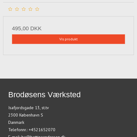
495,00 DKK
Vis produkt
Brodøsens Værksted
Isafjordsgade 13, st.tv
2300 København S
Danmark
Telefonnr.
:
+4521652070