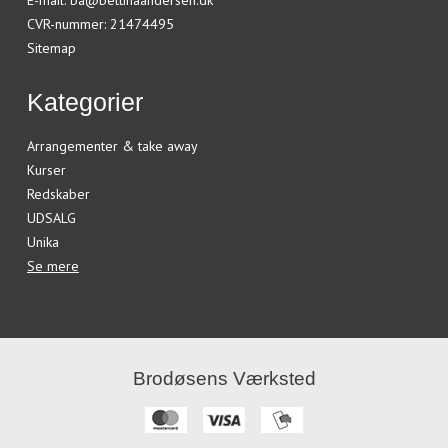
E-mail
:
ba@bettinaandersen.dk
CVR-nummer
:
21474495
Sitemap
Kategorier
Arrangementer & take away
Kurser
Redskaber
UDSALG
Unika
Se mere
Brodøsens Værksted