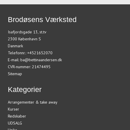
Brodøsens Værksted
Isafjordsgade 13, st.tv
2300 København S
Danmark
Telefonnr.
:
+4521652070
E-mail
:
ba@bettinaandersen.dk
CVR-nummer
:
21474495
Sitemap
Kategorier
Arrangementer & take away
Kurser
Redskaber
UDSALG
Unika