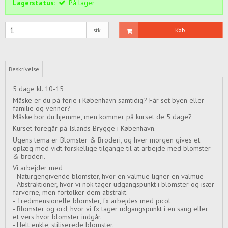
Lagerstatus:
På lager
stk.
Køb
Beskrivelse
5 dage kl. 10-15
Måske er du på ferie i København samtidig? Får set byen eller
familie og venner?
Måske bor du hjemme, men kommer på kurset de 5 dage?
Kurset foregår på Islands Brygge i København.
Ugens tema er Blomster & Broderi, og hver morgen gives et
oplæg med vidt forskellige tilgange til at arbejde med blomster
& broderi.
Vi arbejder med
- Naturgengivende blomster, hvor en valmue ligner en valmue
- Abstraktioner, hvor vi nok tager udgangspunkt i blomster og især
farverne, men fortolker dem abstrakt
- Tredimensionelle blomster, fx arbejdes med picot
- Blomster og ord, hvor vi fx tager udgangspunkt i en sang eller
et vers hvor blomster indgår.
- Helt enkle, stiliserede blomster.