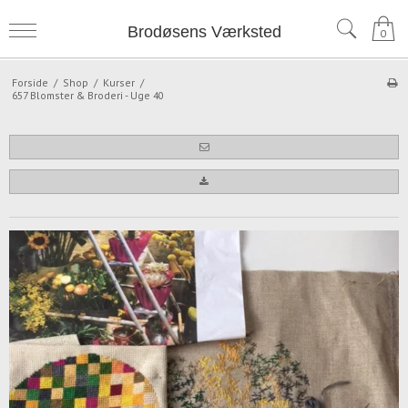
Brodøsens Værksted
0
Forside
/
Shop
/
Kurser
/
657 Blomster & Broderi - Uge 40