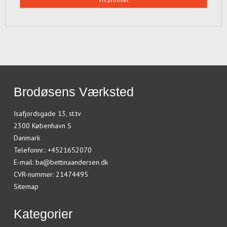
Brodøsens Værksted
Isafjordsgade 13, st.tv
2300 København S
Danmark
Telefonnr.
:
+4521652070
E-mail
:
ba@bettinaandersen.dk
CVR-nummer
:
21474495
Sitemap
Kategorier