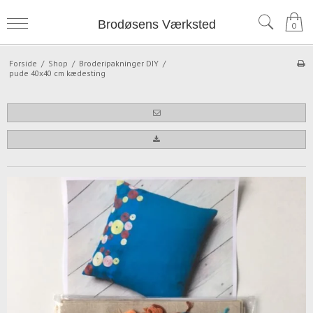
Brodøsens Værksted
0
Forside
/
Shop
/
Broderipakninger DIY
/
pude 40x40 cm kædesting