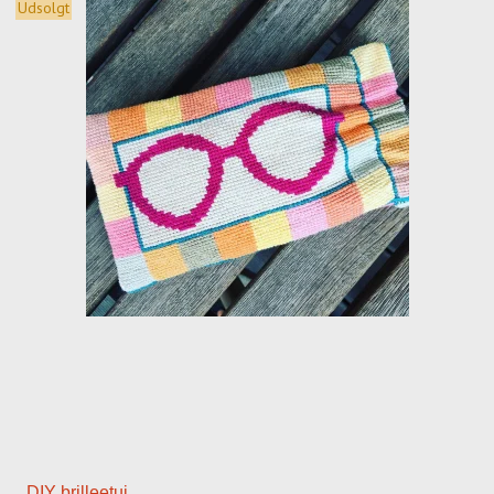
Udsolgt
DIY brilleetui