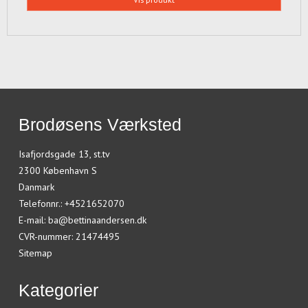
Brodøsens Værksted
Isafjordsgade 13, st.tv
2300 København S
Danmark
Telefonnr.
:
+4521652070
E-mail
:
ba@bettinaandersen.dk
CVR-nummer
:
21474495
Sitemap
Kategorier