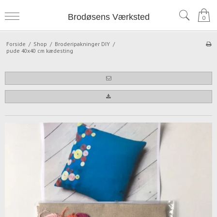
Brodøsens Værksted
0
Forside
/
Shop
/
Broderipakninger DIY
/
pude 40x40 cm kædesting