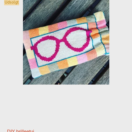
Udsolgt
DIY brilleetui