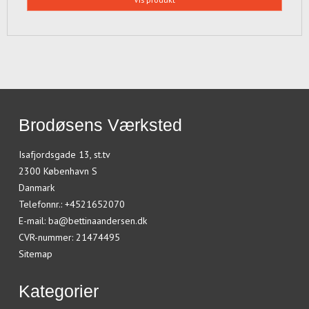
Brodøsens Værksted
Isafjordsgade 13, st.tv
2300 København S
Danmark
Telefonnr.
:
+4521652070
E-mail
:
ba@bettinaandersen.dk
CVR-nummer
:
21474495
Sitemap
Kategorier