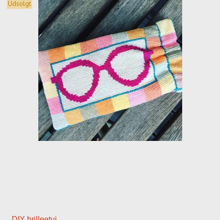
Udsolgt
DIY brilleetui