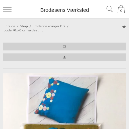
Brodøsens Værksted
0
Forside
/
Shop
/
Broderipakninger DIY
/
pude 40x40 cm kædesting