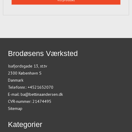
Brodøsens Værksted
Isafjordsgade 13, st.tv
2300 København S
Danmark
Telefonnr.
:
+4521652070
E-mail
:
ba@bettinaandersen.dk
CVR-nummer
:
21474495
Sitemap
Kategorier