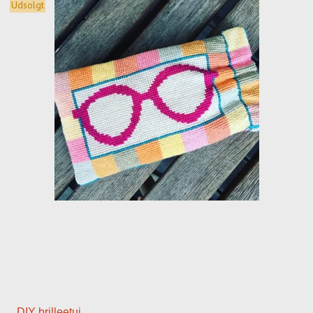
Udsolgt
DIY brilleetui