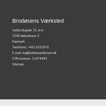
Brodøsens Værksted
Isafjordsgade 13, st.tv
2300 København S
Danmark
Telefonnr.
:
+4521652070
E-mail
:
ba@bettinaandersen.dk
CVR-nummer
:
21474495
Sitemap