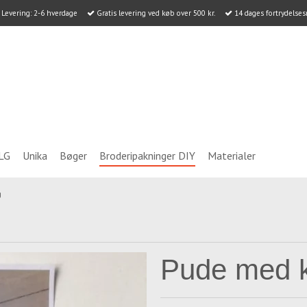
Levering: 2-6 hverdage
Gratis levering ved køb over 500 kr.
14 dages fortrydelses
LG
Unika
Bøger
Broderipakninger DIY
Materialer
g
Pude med kv