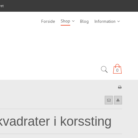
ret
Shop
Forside
Blog
Information
0
adrater i korssting