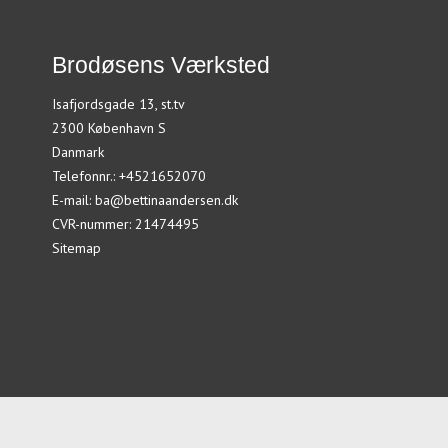
Brodøsens Værksted
Isafjordsgade 13, st.tv
2300 København S
Danmark
Telefonnr.
:
+4521652070
E-mail
:
ba@bettinaandersen.dk
CVR-nummer
:
21474495
Sitemap