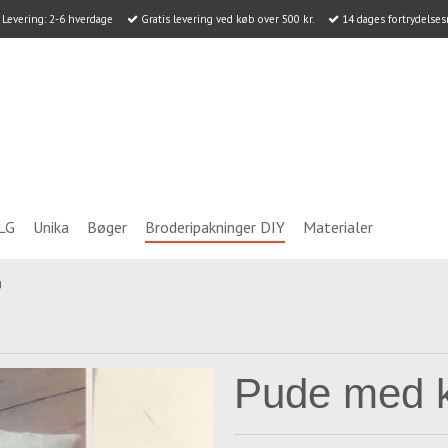
Levering: 2-6 hverdage
Gratis levering ved køb over 500 kr.
14 dages fortrydelses
LG
Unika
Bøger
Broderipakninger DIY
Materialer
g
Pude med kv