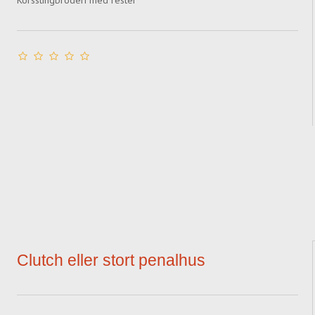
Korsstingbroderi med rester
Clutch eller stort penalhus