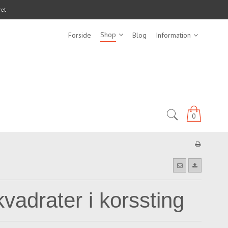
ret
Shop
Forside
Blog
Information
0
adrater i korssting