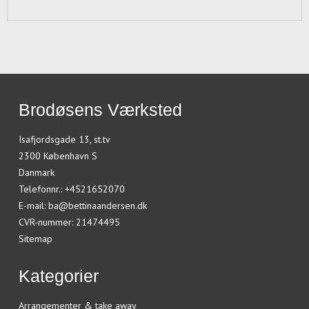
Brodøsens Værksted
Isafjordsgade 13, st.tv
2300 København S
Danmark
Telefonnr.
:
+4521652070
E-mail
:
ba@bettinaandersen.dk
CVR-nummer
:
21474495
Sitemap
Kategorier
Arrangementer & take away