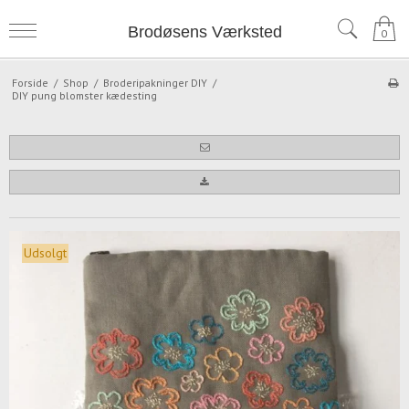
Brodøsens Værksted
0
Forside
/
Shop
/
Broderipakninger DIY
/
DIY pung blomster kædesting
Udsolgt