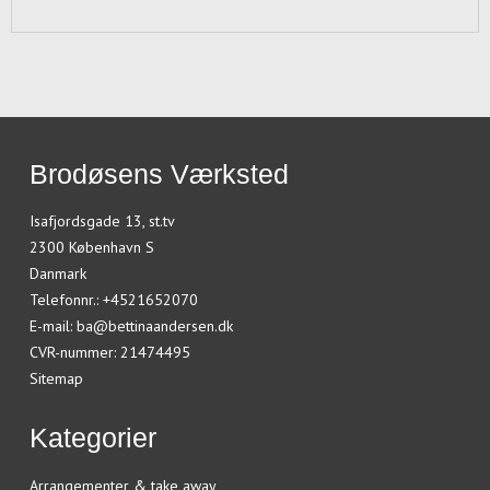
Brodøsens Værksted
Isafjordsgade 13, st.tv
2300 København S
Danmark
Telefonnr.
:
+4521652070
E-mail
:
ba@bettinaandersen.dk
CVR-nummer
:
21474495
Sitemap
Kategorier
Arrangementer & take away