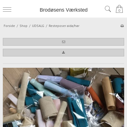
Brodøsens Værksted
0
Forside
/
Shop
/
UDSALG
/
Resteposer aida/hør