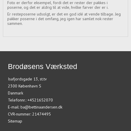
Foto er derfor eksempel, fordi det er rester der pakkes i
poserne, og det er aldrig til at vide, hvilke farver der er i.
Er resteposerne udsolgt, er det en god idé at vende tilbage. Jeg
pakker poserne i det omfang, jeg igen har samlet nok rester
sammen.
Brodøsens Værksted
Isafjordsgade 13, st.tv
2300 København S
Danmark
Telefonnr.
:
+4521652070
E-mail
:
ba@bettinaandersen.dk
CVR-nummer
:
21474495
Sitemap