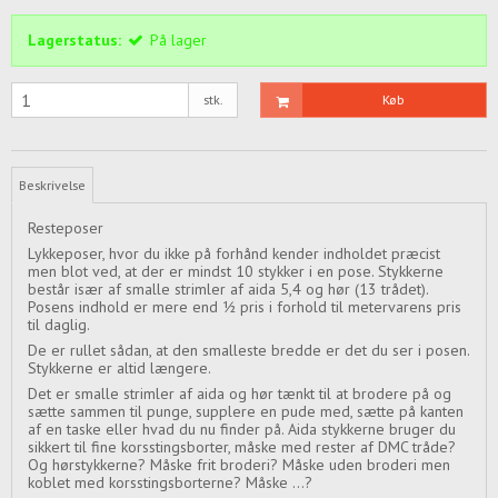
Lagerstatus:
På lager
stk.
Køb
Beskrivelse
Resteposer
Lykkeposer, hvor du ikke på forhånd kender indholdet præcist
men blot ved, at der er mindst 10 stykker i en pose. Stykkerne
består især af smalle strimler af aida 5,4 og hør (13 trådet).
Posens indhold er mere end ½ pris i forhold til metervarens pris
til daglig.
De er rullet sådan, at den smalleste bredde er det du ser i posen.
Stykkerne er altid længere.
Det er smalle strimler af aida og hør tænkt til at brodere på og
sætte sammen til punge, supplere en pude med, sætte på kanten
af en taske eller hvad du nu finder på. Aida stykkerne bruger du
sikkert til fine korsstingsborter, måske med rester af DMC tråde?
Og hørstykkerne? Måske frit broderi? Måske uden broderi men
koblet med korsstingsborterne? Måske ...?