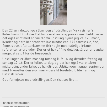
Den 22. juni deltog jeg i åbningen af udstillingen "Fisk i stimer" i
Københavns Domkirke. Det har været en lang proces, men heldigvis er
det også endt med en vældig fin udstilling, synes jeg. ca. 170 mand,
kvinder og børn har broderet ikke mindre end 235 fantastiske, fine,
flotte, sjove, eftertænksomme fisk nogle med tydelige kristne
referencer, andre uden. Der er et hav af fine detaljer, så der er ganske
meget at se på for de besøgende.
Udstillingen er åben mandag-torsdag kl. 9-16, og desuden fredag og
søndag 12-16. Der er lukket lørdag, og der kan også være lukket
midlertidigt under kirkelige handlinger. Udstillingen hænger september
med. Hvorefter den svømmer videre til foreløbig både Tarm og
Hirtshals kirker.
God fornøjelse med udstillingen. Den skal ses live ...
Ingen kommentar(er)
Skriv din kommentar