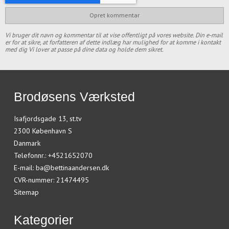
Opret kommentar
Vi bruger dit navn og kommentar til at vise offentligt på vores website. Din e-mail
er for at sikre, at forfatteren af dette indlæg har mulighed for at komme i kontakt
med dig Vi lover at passe på dine data og holde dem sikret.
Brodøsens Værksted
Isafjordsgade 13, st.tv
2300 København S
Danmark
Telefonnr.
:
+4521652070
E-mail
:
ba@bettinaandersen.dk
CVR-nummer
:
21474495
Sitemap
Kategorier